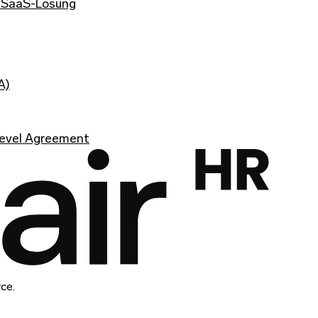
hr SaaS-Lösung
A)
Level Agreement
rce.