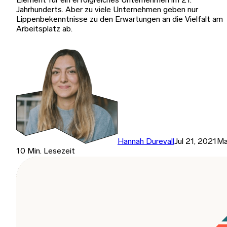
Element für ein erfolgreiches Unternehmen im 21.
Jahrhunderts. Aber zu viele Unternehmen geben nur
Lippenbekenntnisse zu den Erwartungen an die Vielfalt am
Arbeitsplatz ab.
Hannah Durevall
Jul 21, 2021
Ma
10 Min. Lesezeit