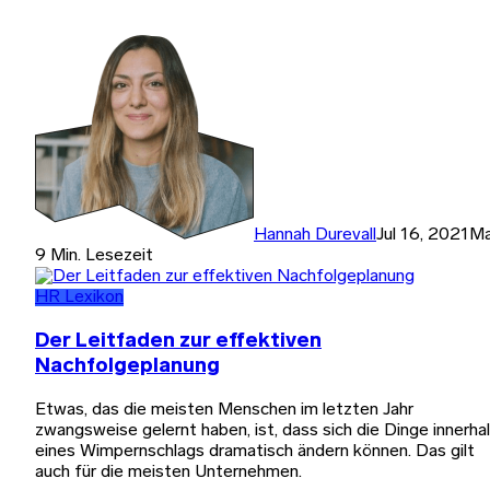
Hannah Durevall
Jul 16, 2021
M
9 Min. Lesezeit
HR Lexikon
Der Leitfaden zur effektiven
Nachfolgeplanung
Etwas, das die meisten Menschen im letzten Jahr
zwangsweise gelernt haben, ist, dass sich die Dinge innerha
eines Wimpernschlags dramatisch ändern können. Das gilt
auch für die meisten Unternehmen.