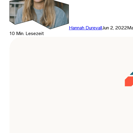
Hannah Durevall
Jun 2, 2022
Ma
10 Min. Lesezeit