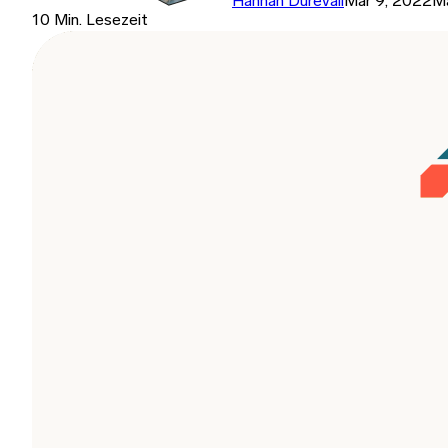
Hannah Durevall
Mar 9, 2022
M
10 Min. Lesezeit