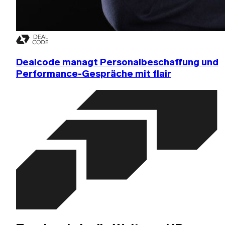
Dealcode managt Personalbeschaffung und
Performance-Gespräche mit flair