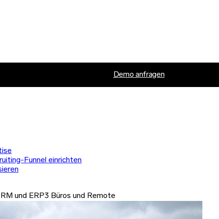
Demo anfragen
ise
uiting-Funnel einrichten
sieren
-CRM und ERP
3 Büros und Remote