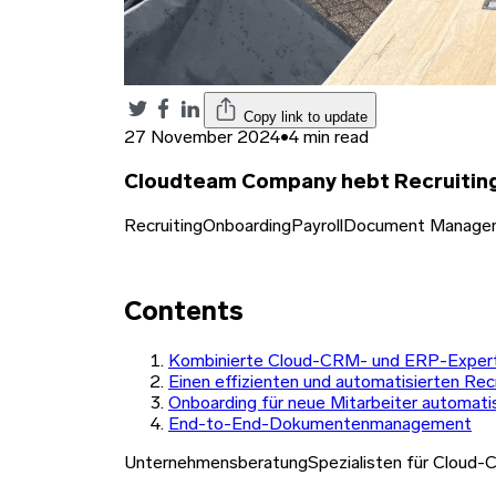
Copy link to update
27 November 2024
•
4 min read
Cloudteam Company hebt Recruiting 
Recruiting
Onboarding
Payroll
Document Manage
Contents
Kombinierte Cloud-CRM- und ERP-Expert
Einen effizienten und automatisierten Recr
Onboarding für neue Mitarbeiter automati
End-to-End-Dokumentenmanagement
Unternehmensberatung
Spezialisten für Cloud