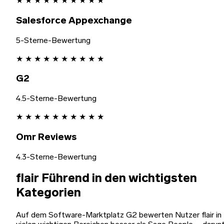
★
★
★
★
★
★
★
★
★
★
Salesforce Appexchange
5-Sterne-Bewertung
★
★
★
★
★
★
★
★
★
★
G2
4.5-Sterne-Bewertung
★
★
★
★
★
★
★
★
★
★
Omr Reviews
4.3-Sterne-Bewertung
flair Führend in den wichtigsten
Kategorien
Auf dem Software-Marktplatz G2 bewerten Nutzer flair in