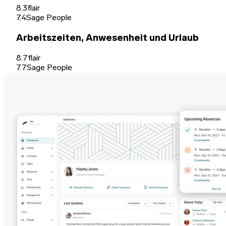
8.3
flair
7.4
Sage People
Arbeitszeiten, Anwesenheit und Urlaub
8.7
flair
7.7
Sage People