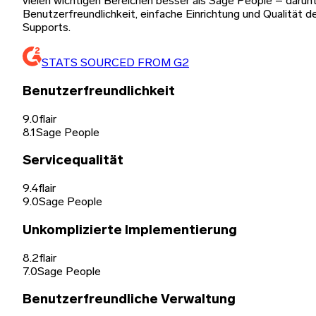
vielen wichtigen Bereichen besser als Sage People – darun
Benutzerfreundlichkeit, einfache Einrichtung und Qualität d
Supports.
STATS SOURCED FROM G2
Benutzerfreundlichkeit
9.0
flair
8.1
Sage People
Servicequalität
9.4
flair
9.0
Sage People
Unkomplizierte Implementierung
8.2
flair
7.0
Sage People
Benutzerfreundliche Verwaltung