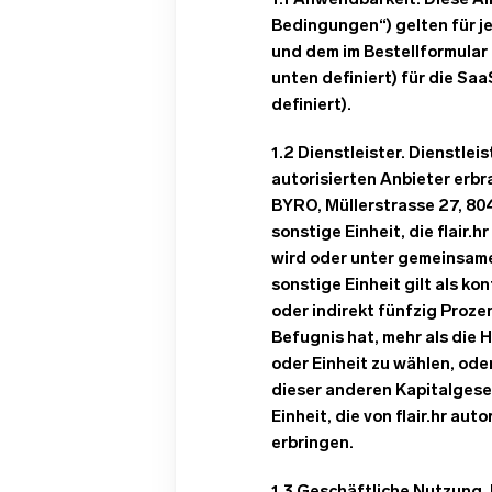
1.1 Anwendbarkeit. Diese A
Bedingungen“) gelten für j
und dem im Bestellformular
unten definiert) für die Sa
definiert).
1.2 Dienstleister. Dienstle
autorisierten Anbieter erbra
BYRO, Müllerstrasse 27, 8
sonstige Einheit, die flair.h
wird oder unter gemeinsamer
sonstige Einheit gilt als ko
oder indirekt fünfzig Proze
Befugnis hat, mehr als die 
oder Einheit zu wählen, ode
dieser anderen Kapitalgesel
Einheit, die von flair.hr a
erbringen.