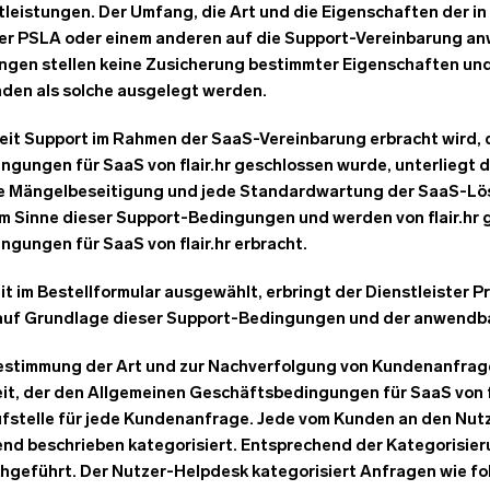
leistungen. Der Umfang, die Art und die Eigenschaften der in
 der PSLA oder einem anderen auf die Support-Vereinbarung 
ngen stellen keine Zusicherung bestimmter Eigenschaften und
den als solche ausgelegt werden.
it Support im Rahmen der SaaS-Vereinbarung erbracht wird, 
gungen für SaaS von flair.hr geschlossen wurde, unterliegt d
 Mängelbeseitigung und jede Standardwartung der SaaS-Lösu
m Sinne dieser Support-Bedingungen und werden von flair.hr 
gungen für SaaS von flair.hr erbracht.
 im Bestellformular ausgewählt, erbringt der Dienstleister P
auf Grundlage dieser Support-Bedingungen und der anwendb
estimmung der Art und zur Nachverfolgung von Kundenanfragen
t, der den Allgemeinen Geschäftsbedingungen für SaaS von fla
aufstelle für jede Kundenanfrage. Jede vom Kunden an den Nut
nd beschrieben kategorisiert. Entsprechend der Kategorisie
geführt. Der Nutzer-Helpdesk kategorisiert Anfragen wie fo