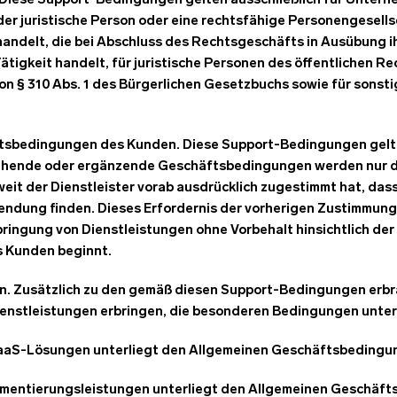
 Diese Support-Bedingungen gelten ausschließlich für Untern
oder juristische Person oder eine rechtsfähige Personengesells
andelt, die bei Abschluss des Rechtsgeschäfts in Ausübung i
ätigkeit handelt, für juristische Personen des öffentlichen Re
n § 310 Abs. 1 des Bürgerlichen Gesetzbuchs sowie für sonst
ftsbedingungen des Kunden. Diese Support-Bedingungen gelte
hende oder ergänzende Geschäftsbedingungen werden nur da
eit der Dienstleister vorab ausdrücklich zugestimmt hat, das
dung finden. Dieses Erfordernis der vorherigen Zustimmung g
rbringung von Dienstleistungen ohne Vorbehalt hinsichtlich de
 Kunden beginnt.
n. Zusätzlich zu den gemäß diesen Support-Bedingungen erbr
Dienstleistungen erbringen, die besonderen Bedingungen unter
 SaaS-Lösungen unterliegt den Allgemeinen Geschäftsbedingung
lementierungsleistungen unterliegt den Allgemeinen Geschäf