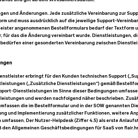
stande und gilt ab dem Wirksamkeitsdatum.
ngen und Änderungen. Jede zusätzliche Vereinbarung zur Sup
form und muss ausdrücklich auf die jeweilige Support-Vereinb
eister angenommenen Bestellformulars bedarf der Textform un
, für das die Änderung vereinbart wurde. Dienstleistungen, di
bedürfen einer gesonderten Vereinbarung zwischen Dienstlei
ungen
ienstleister erbringt für den Kunden technischen Support („S
tleistungen („Zusätzliche Dienstleistungen“) gemäß Bestell
upport-Dienstleistungen im Sinne dieser Bedingungen umfassen 
eistungen und werden nachfolgend näher beschrieben. Zusätz
mfassen die im Bestellformular und in der SOW genannten Di
lung und Implementierung zusätzlicher Funktionen, weitere 
 umfassen. Der Nutzer-Helpdesk (Ziffer 4.5) als erste Anlaufst
äß den Allgemeinen Geschäftsbedingungen für SaaS von flair.hr