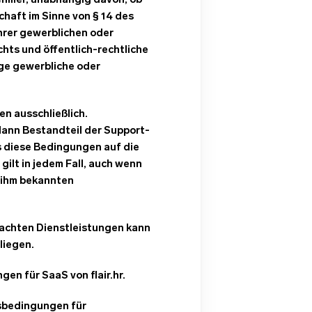
ehmer, unabhängig davon, ob
chaft im Sinne von § 14 des
hrer gewerblichen oder
chts und öffentlich-rechtliche
ige gewerbliche oder
n ausschließlich.
nn Bestandteil der Support-
s diese Bedingungen auf die
ilt in jedem Fall, auch wenn
r ihm bekannten
achten Dienstleistungen kann
liegen.
en für SaaS von flair.hr.
tsbedingungen für