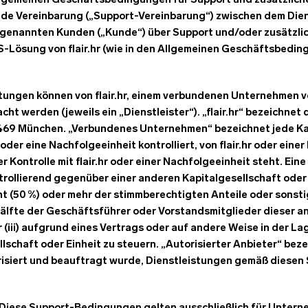
llgemeinen Geschäftsbedingungen für Support und zusätzlich
ede Vereinbarung („Support-Vereinbarung“) zwischen dem Dienst
 genannten Kunden („Kunde“) über Support und/oder zusätzlic
aS-Lösung von flair.hr (wie in den Allgemeinen Geschäftsbeding
istungen können von flair.hr, einem verbundenen Unternehmen vo
cht werden (jeweils ein „Dienstleister“). „flair.hr“ bezeichnet d
0469 München. „Verbundenes Unternehmen“ bezeichnet jede Ka
r oder eine Nachfolgeeinheit kontrolliert, von flair.hr oder eine
 Kontrolle mit flair.hr oder einer Nachfolgeeinheit steht. Ein
ntrollierend gegenüber einer anderen Kapitalgesellschaft oder E
nt (50 %) oder mehr der stimmberechtigten Anteile oder sonstige
Hälfte der Geschäftsführer oder Vorstandsmitglieder dieser a
r (iii) aufgrund eines Vertrags oder auf andere Weise in der La
lschaft oder Einheit zu steuern. „Autorisierter Anbieter“ bez
utorisiert und beauftragt wurde, Dienstleistungen gemäß dies