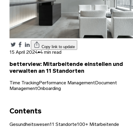
Copy link to update
15 April 2024
•
4 min read
betterview: Mitarbeitende einstellen und
verwalten an 11 Standorten
Time Tracking
Performance Management
Document
Management
Onboarding
Contents
Gesundheitswesen
11 Standorte
100+ Mitarbeitende