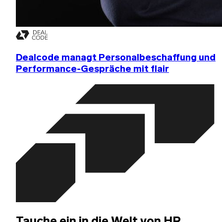
Dealcode managt Personalbeschaffung und
Performance-Gespräche mit flair